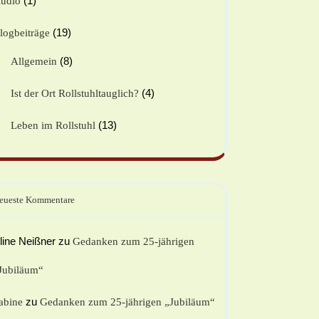
(1)
udio
(19)
logbeiträge
(8)
Allgemein
(4)
Ist der Ort Rollstuhltauglich?
(13)
Leben im Rollstuhl
eueste Kommentare
line Neißner
zu
Gedanken zum 25-jährigen
Jubiläum“
zu
abine
Gedanken zum 25-jährigen „Jubiläum“