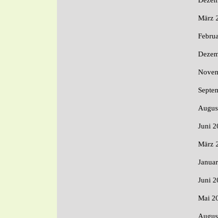
März 
Febru
Dezem
Novem
Septe
Augus
Juni 2
März 
Janua
Juni 2
Mai 2
Augus