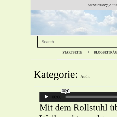
webmaster@aline
STARTSEITE
BLOGBEITRÄ
Kategorie:
Audio
00:0
0
Audio-
00:00
Player
Mit dem Rollstuhl ü