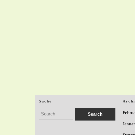
Suche
Arch
Febru
Janua
Dezem