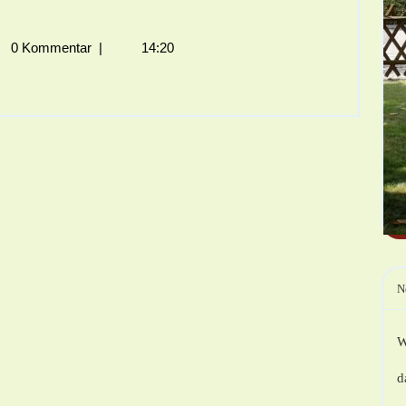
Die
Lautstärke
Zu
0 Kommentar
|
14:20
Regeln.
N
W
d