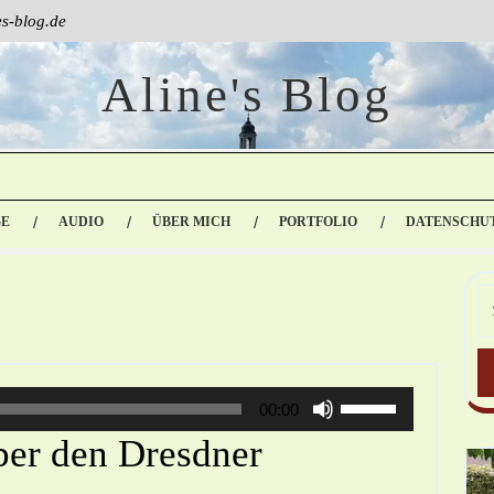
s-blog.de
Aline's Blog
GE
AUDIO
ÜBER MICH
PORTFOLIO
DATENSCHU
Pfeiltasten
00:00
Hoch/Runter
ber den Dresdner
Benutzen,
Um