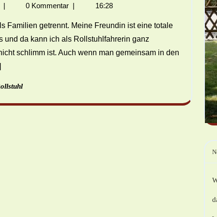
|
0 Kommentar
|
16:28
es und da kann ich als Rollstuhlfahrerin ganz
r nicht schlimm ist. Auch wenn man gemeinsam in den
]
ollstuhl
N
W
d