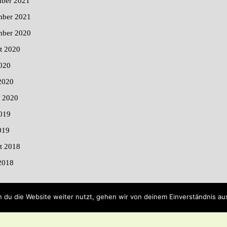
ber 2021
ber 2021
mber 2020
t 2020
020
2020
r 2020
019
019
t 2018
2018
 du die Website weiter nutzt, gehen wir von deinem Einverständnis au
By Buywptemplate
Blog WordPress Theme