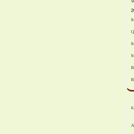
W
2
M
Q
M
M
R
R
K
A