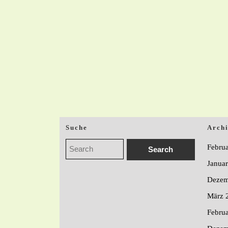
Suche
Arch
Febru
Janua
Dezem
März 
Febru