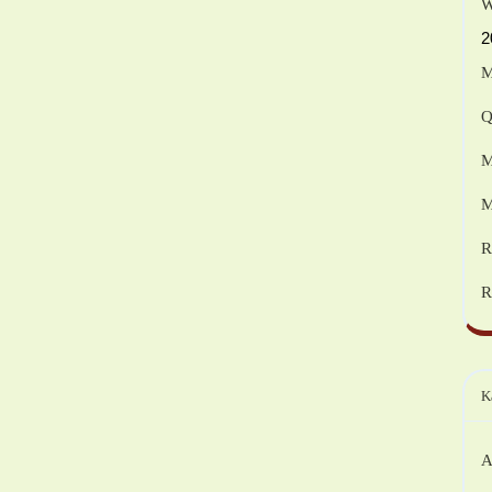
W
2
M
Q
M
M
R
R
K
A