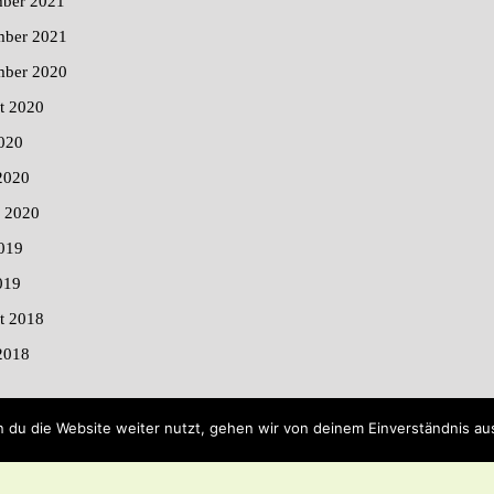
ber 2021
ber 2021
mber 2020
t 2020
020
2020
r 2020
019
019
t 2018
2018
 du die Website weiter nutzt, gehen wir von deinem Einverständnis au
By Buywptemplate
Blog WordPress Theme