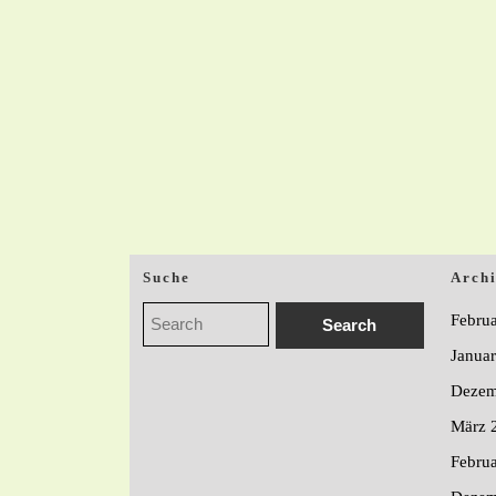
Suche
Arch
Febru
Janua
Dezem
März 
Febru